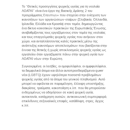
To “Θετικές προσεγγίσεις ψυχικής υγείας για τη νεολαία
O Petru
ΛΟΑΤΚΙ” είναι ένα έργο της Βασικής Δράσης 2 του
προγράμματος Erasmus+ που στοχεύει στην ενίσχυση των
ικανοτήτων των οργανώσεων-εταίρων (Σλοβακία, Ολλανδία,
Ιρλανδία, Ελλάδα και Κροατία) στον τομέα, δημιουργώντας
O Teni
ένα δίκτυο κοινοτικών πρακτικών της Ευρωπαϊκής Ένωσης,
αναβαθμίζοντας τους εργαζόμενους στον τομέα της νεολαίας
και τους επαγγελματίες ψυχικής υγείας που ανήκουν στον
χώρο, και ανταλλάσσοντας καλές πρακτικές μέσω της
ανάπτυξης καινοτόμων αποτελεσμάτων που βασίζονται στην
έννοια της θετικής ή χωρίς αποκλεισμούς ψυχικής υγείας ως
εργαλείου όταν εργαζόμαστε πάνω στην ψυχική υγεία των
ΛΟΑΤΚΙ νέων στην Ευρώπη.
Συγκεκριμένα, οι λεσβίες, οι ομοφυλόφιλοι, οι αμφιφυλόφιλοι,
τα διεμφυλικά άτομα και άλλοι αυτοπροσδιοριζόμενοι queer
νέοι (LGBTQ) έχουν υψηλότερα ποσοστά προβλημάτων
ψυχικής υγείας από τα άτομα του γενικού πληθυσμού. Αυτό
μπορεί να οφείλεται σε παραμέληση, έλλειψη υποστήριξης,
διακρίσεις, τραύματα, κακοποίηση κ.λπ. που θα μπορούσαν
ενδεχομένως να οδηγήσουν σε κακή ψυχική υγεία,
αυτοκτονία, κατάχρηση ουσιών, αντικοινωνική συμπεριφορά,
επικίνδυνες σεξουαλικές επαφές, κατάθλιψη, στρες, άγχος
κ.λπ.