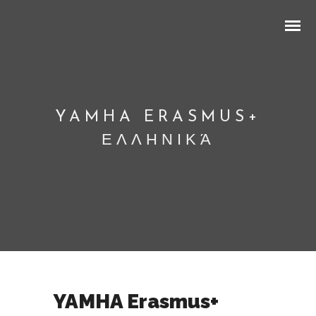
YAMHA ERASMUS+
ΕΛΛΗΝΙΚΆ
YAMHA Erasmus+ Hrvatski
YAMHA Erasmus+ English
YAMHA Erasmus+ Ελληνικά
YAMHA Erasmus+ Slovenčina
YAMHA Erasmus+