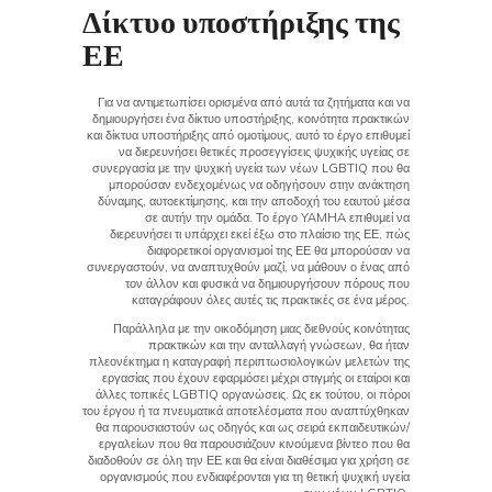
Δίκτυο υποστήριξης της
ΕΕ
Για να αντιμετωπίσει ορισμένα από αυτά τα ζητήματα και να
δημιουργήσει ένα δίκτυο υποστήριξης, κοινότητα πρακτικών
και δίκτυα υποστήριξης από ομοτίμους, αυτό το έργο επιθυμεί
να διερευνήσει θετικές προσεγγίσεις ψυχικής υγείας σε
συνεργασία με την ψυχική υγεία των νέων LGBTIQ που θα
μπορούσαν ενδεχομένως να οδηγήσουν στην ανάκτηση
δύναμης, αυτοεκτίμησης, και την αποδοχή του εαυτού μέσα
σε αυτήν την ομάδα. Το έργο YAMHA επιθυμεί να
διερευνήσει τι υπάρχει εκεί έξω στο πλαίσιο της ΕΕ, πώς
διαφορετικοί οργανισμοί της ΕΕ θα μπορούσαν να
συνεργαστούν, να αναπτυχθούν μαζί, να μάθουν ο ένας από
τον άλλον και φυσικά να δημιουργήσουν πόρους που
καταγράφουν όλες αυτές τις πρακτικές σε ένα μέρος.
Παράλληλα με την οικοδόμηση μιας διεθνούς κοινότητας
πρακτικών και την ανταλλαγή γνώσεων, θα ήταν
πλεονέκτημα η καταγραφή περιπτωσιολογικών μελετών της
εργασίας που έχουν εφαρμόσει μέχρι στιγμής οι εταίροι και
άλλες τοπικές LGBTIQ οργανώσεις. Ως εκ τούτου, οι πόροι
του έργου ή τα πνευματικά αποτελέσματα που αναπτύχθηκαν
θα παρουσιαστούν ως οδηγός και ως σειρά εκπαιδευτικών/
εργαλείων που θα παρουσιάζουν κινούμενα βίντεο που θα
διαδοθούν σε όλη την ΕΕ και θα είναι διαθέσιμα για χρήση σε
οργανισμούς που ενδιαφέρονται για τη θετική ψυχική υγεία