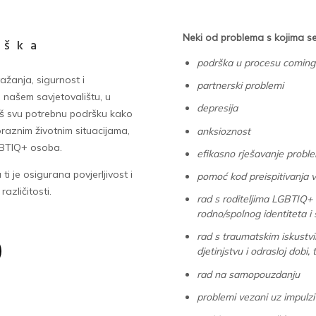
Neki od problema s kojima se
rška
podrška u procesu coming
ažanja, sigurnost i
partnerski problemi
 našem savjetovalištu, u
depresija
eš svu potrebnu podršku kako
znoraznim životnim situacijama,
anksioznost
GBTIQ+ osoba.
efikasno rješavanje proble
ti je osigurana povjerljivost i
pomoć kod preispitivanja vez
azličitosti.
rad s roditeljima LGBTIQ+ 
rodno/spolnog identiteta i 
rad s traumatskim iskustvim
djetinjstvu i odrasloj dobi
rad na samopouzdanju
problemi vezani uz impulzi