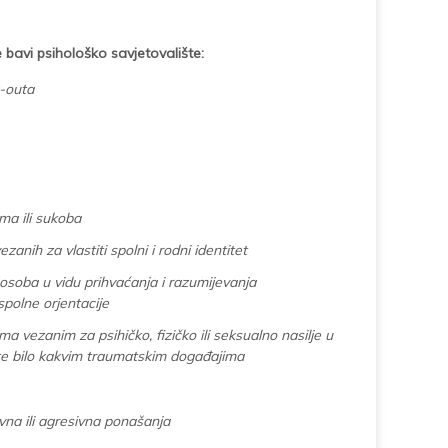
 bavi psihološko savjetovalište:
-outa
ma ili sukoba
anih za vlastiti spolni i rodni identitet
osoba u vidu prihvaćanja i razumijevanja
spolne orjentacije
a vezanim za psihičko, fizičko ili seksualno nasilje u
, te bilo kakvim traumatskim događajima
vna ili agresivna ponašanja