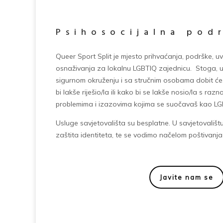
Psihosocijalna pod
Queer Sport Split je mjesto prihvaćanja, podrške, uv
osnaživanja za lokalnu LGBTIQ zajednicu. Stoga,
u
sigurnom okruženju i sa stručnim osobama dobit ć
bi lakše riješio/la ili kako bi se lakše nosio/la s ra
problemima i izazovima kojima se suočavaš kao L
Usluge savjetovališta su besplatne. U savjetovalištu 
zaštita identiteta, te se vodimo načelom poštivanja r
Javite nam se