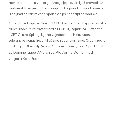
međunarodnom nivou organizacija je provela i još provodi niz
partnerskih projekata kroz program Eurpske komisije Erasmus+,
O Petru
u poljima od inkluzivnog sporta do psihosocijalne podrške.
O Teni
LGBT Centra Split
Od 2019. udruga je i članica
koji predstavlja
društveno-kulturni centar lokalne LGBTIQ zajednice. Platforma
LGBT Centra Split djeluje na vrijednostima inkluzivnosti,
tolerancije, nenasilja, antifašizma i querfeminizma. Organizacije
Queer Sport Split
civilnog društva uključene u Platformu osim
Domine
queerANarchive
Platforma Doma mladih
su
,
,
,
Uzgon
Split Pride
i
.