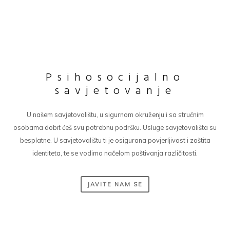
Psihosocijalno
savjetovanje
U našem savjetovalištu, u sigurnom okruženju i sa stručnim
osobama dobit ćeš svu potrebnu podršku. Usluge savjetovališta su
besplatne. U savjetovalištu ti je osigurana povjerljivost i zaštita
identiteta, te se vodimo načelom poštivanja različitosti.
JAVITE NAM SE