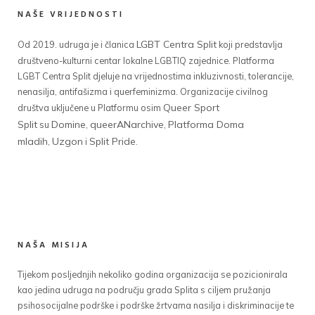
NAŠE VRIJEDNOSTI
LGBT Centra Split
Od 2019. udruga je i članica
koji predstavlja
društveno-kulturni centar lokalne LGBTIQ zajednice. Platforma
LGBT Centra Split djeluje na vrijednostima inkluzivnosti, tolerancije,
nenasilja, antifašizma i querfeminizma. Organizacije civilnog
Queer Sport
društva uključene u Platformu osim
Split
Domine
queerANarchive
Platforma Doma
su
,
,
mladih
Uzgon
Split Pride
,
i
.
NAŠA MISIJA
Tijekom posljednjih nekoliko godina organizacija se pozicionirala
kao jedina udruga na području grada Splita s ciljem pružanja
psihosocijalne podrške i podrške žrtvama nasilja i diskriminacije te