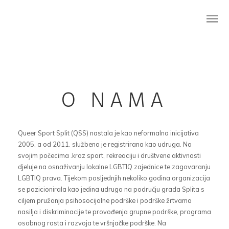
O NAMA
YAMHA Erasmus+ Hrvatski
Queer Sport Split (QSS) nastala je kao neformalna inicijativa
2005, a od 2011. službeno je registrirana kao udruga. Na
YAMHA Erasmus+ English
svojim počecima .kroz sport, rekreaciju i društvene aktivnosti
djeluje na osnaživanju lokalne LGBTIQ zajednice te zagovaranju
YAMHA Erasmus+ Ελληνικά
LGBTIQ prava. Tijekom posljednjih nekoliko godina organizacija
se pozicionirala kao jedina udruga na području grada Splita s
YAMHA Erasmus+ Slovenčina
ciljem pružanja psihosocijalne podrške i podrške žrtvama
nasilja i diskriminacije te provođenja grupne podrške, programa
osobnog rasta i razvoja te vršnjačke podrške.
Na